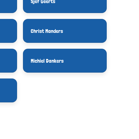
Sjef Geerts
Christ Manders
Michiel Dankers