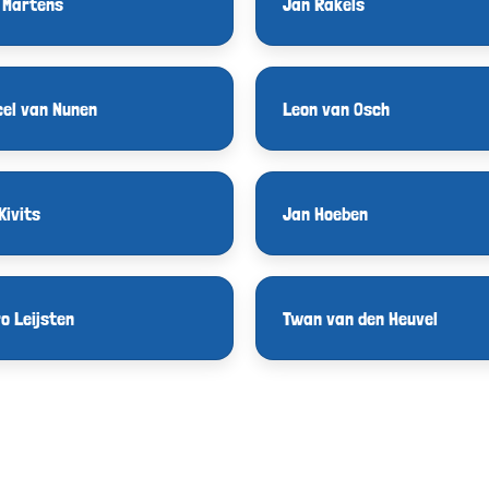
y Martens
Jan Rakels
el van Nunen
Leon van Osch
Kivits
Jan Hoeben
o Leijsten
Twan van den Heuvel