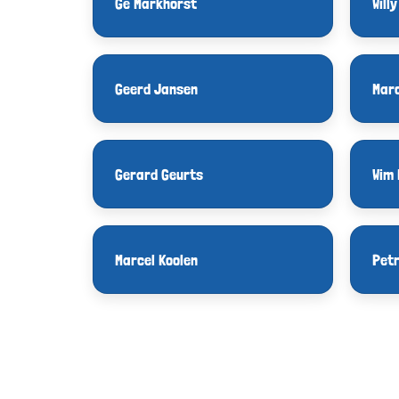
Gé Markhorst
Will
Geerd Jansen
Marc
Gerard Geurts
Wim 
Marcel Koolen
Petr