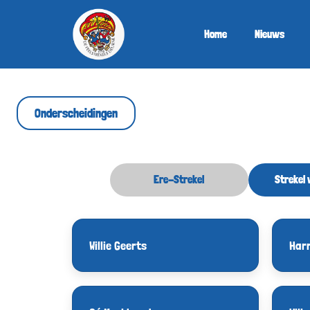
Home
Nieuws
Onderscheidingen
Ere-Strekel
Strekel 
Willie Geerts
Harr