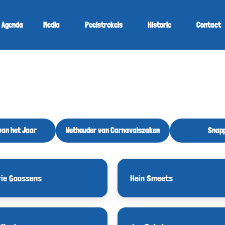
Agenda
Media
Peelstrekels
Historie
Contact
van het Jaar
Wethouder van Carnavalszaken
Snapp
ie Goossens
Hein Smeets