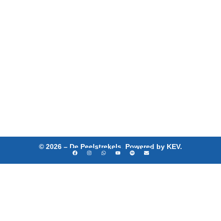
29 september 2024
Twan van den Heuvel benoemd tot Ere-strekel
Twan van den Heuvel is zojuist, tijdens de derde dag van Feestival, benoemd
tot Groot-orde der Erestrekels. Deze hoogste onderscheiding wordt alleen
toegekend aan mensen die over een lange periode van tijd een bijzondere
prestatie hebben neergezet voor, door én met De Peelstrekels.
Lees meer
© 2026 – De Peelstrekels. Powered by KEV.